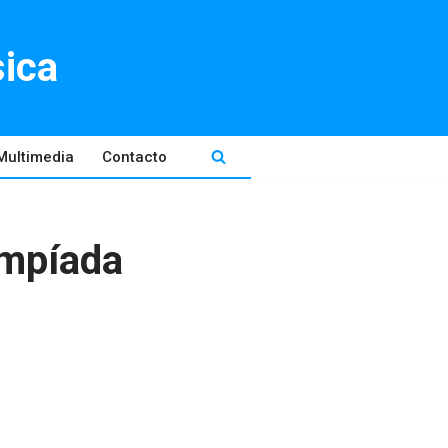
sica
Multimedia
Contacto
impíada