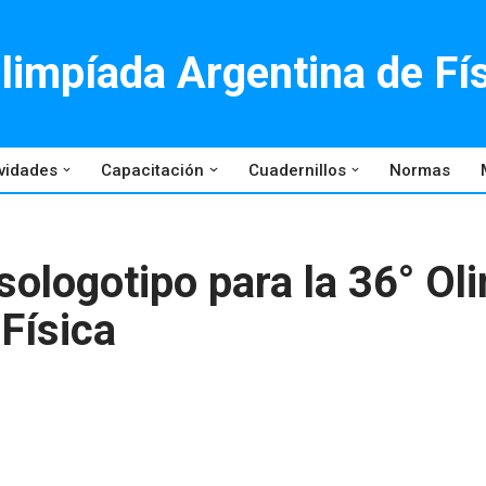
limpíada Argentina de Fí
vidades
Capacitación
Cuadernillos
Normas
sologotipo para la 36° Ol
Física